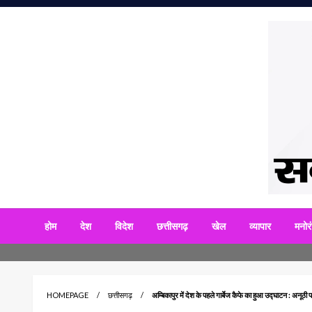
Skip
to
content
सबसे आगे 
अनाद
होम
देश
विदेश
छत्तीसगढ़
खेल
व्यापार
मनोर
HOMEPAGE
छत्तीसगढ़
अम्बिकापुर में देश के पहले गार्बेज कैफे का हुआ उद्घाटन : अनूठ