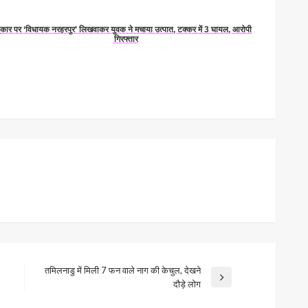
कार पर ‘विधायक नरहरपुर’ लिखवाकर युवक ने मचाया उत्पात, टक्कर में 3 घायल, आरोपी
गिरफ्तार
तमिलनाडु में मिली 7 फन वाले नाग की केचुल, देखने
Next
दौड़े लोग
Post