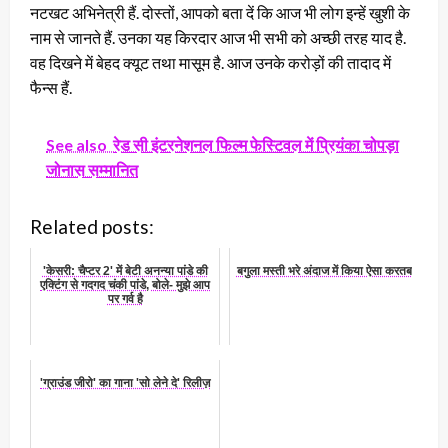
नटखट अभिनेत्री हैं. दोस्तों, आपको बता दें कि आज भी लोग इन्हें खुशी के
नाम से जानते हैं. उनका यह किरदार आज भी सभी को अच्छी तरह याद है.
वह दिखने में बेहद क्यूट तथा मासूम है. आज उनके करोड़ों की तादाद में
फैन्स हैं.
See also
रेड सी इंटरनेशनल फिल्म फेस्टिवल में प्रियंका चोपड़ा
जोनास सम्मानित
Related posts:
'केसरी: चैप्टर 2' में बेटी अनन्या पांडे की
बगुला मस्ती भरे अंदाज में किया ऐसा करतब
एक्टिंग से गदगद चंकी पांडे, बोले- मुझे आप
पर गर्व है
'ग्राउंड जीरो' का गाना 'सो लेने दे' रिलीज़