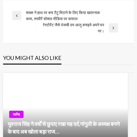
Post
शख्स ने हाथ पर बना टैटू मिटाने के लिए किया खतरनाक
Previous
काम, तस्वीरें सोशल मीडिया पर वायरल
navigation
Post
रेस्टोरेंट जैसे पंजाबी दम आलू बनाइये अपने घर
Next
पर।
Post
YOU MIGHT ALSO LIKE
जानिए
युवराज सिंह ने वर्षों से छुपाए रखा यह दर्द,गांगुली के अध्यक्ष बनने
के बाद अब खोला बड़ा राज…