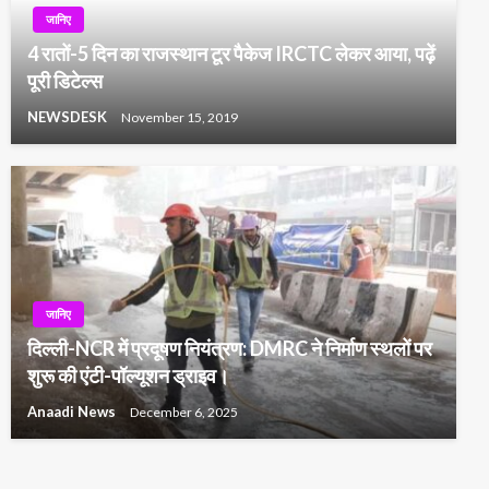
जानिए
4 रातों-5 दिन का राजस्‍थान टूर पैकेज IRCTC लेकर आया, पढ़ें
पूरी डिटेल्स
NEWSDESK
November 15, 2019
जानिए
दिल्ली-NCR में प्रदूषण नियंत्रण: DMRC ने निर्माण स्थलों पर
शुरू की एंटी-पॉल्यूशन ड्राइव।
Anaadi News
December 6, 2025