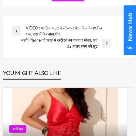
News Hub
Post
VIDEO : आलिया भट्ट ने स्‍टेज पर बोल दिया ये अश्‍लील
Previous
शब्‍द, दर्शकों ने मचाया शोर
navigation
Post
महंगे iPhone को सस्ते में खरीदने का शानदार मौका, पाएं
Next
32 हज़ार रुपये की छूट
Post
YOU MIGHT ALSO LIKE
मनोरंजन