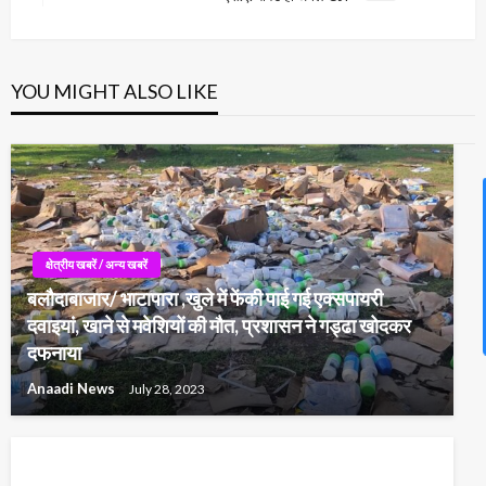
Post
YOU MIGHT ALSO LIKE
News Hu
क्षेत्रीय खबरें / अन्य खबरें
बलौदाबाजार/ भाटापारा ,खुले में फेंकी पाई गई एक्सपायरी
दवाइयां, खाने से मवेशियों की मौत, प्रशासन ने गड्ढा खोदकर
दफनाया
Anaadi News
July 28, 2023