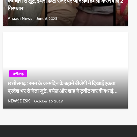
कर्मचारी से लूट, इधर डिप्टी रेंजर पर जानलेवा हमला करने वाले 2
गिरफ्तार
Anaadi News
June 6, 2025
छत्तीसगढ़
छत्तीसगढ़ : रमन के जन्मदिन के बहाने बीजेपी ने दिखाई एकता,
प्रदेश भर से नेता जुटे, बघेल और शाह ने ट्वीट कर दी बधाई…
NEWSDESK
October 16, 2019