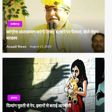
छत्तीसगढ़
कांग्रेस आलाकमान करेगी टिकट बंटवारे पर फैसला, बोले मोहन
मरकाम
Anaadi News
August 21, 2023
अपराध
दिव्यांग युवती से रेप, इशारों से बताई आपबीती