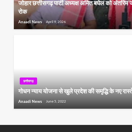
जोहार छत्तीसगढ़ पार्टी अध्यक्ष अमित बघेल को अंतरिम ज
रोक
Anaadi News
April 9, 2026
छत्तीसगढ़
गोधन न्याय योजना से खुले प्रदेश की समृद्धि के नए रास
Anaadi News
June 5, 2022