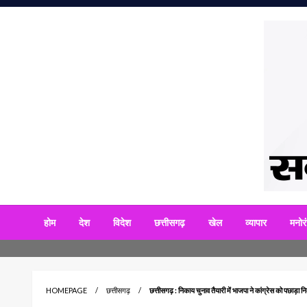
Skip
to
content
सबसे आगे 
अनाद
होम
देश
विदेश
छत्तीसगढ़
खेल
व्यापार
मनोर
HOMEPAGE
छत्तीसगढ़
छत्तीसगढ़ : निकाय चुनाव तैयारी में भाजपा ने कांग्रेस को पछाड़ा