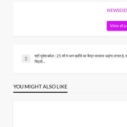
NEWSDE
View all 
श्री भूपेश बघेल : 25 सौ मं धान खरीदे बर केंद्र सरकार अड़ंगा लगात ह
Post
Previous
चिट्ठी…
Post
navigation
YOU MIGHT ALSO LIKE