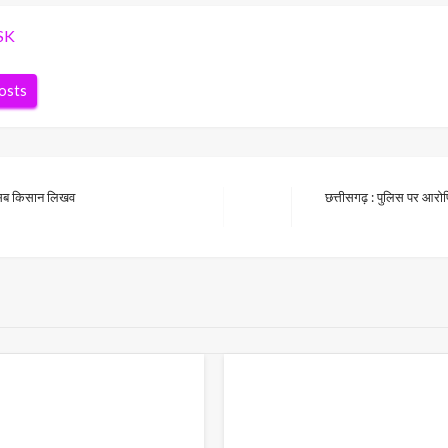
SK
posts
े, सब किसान लिखव
छत्तीसगढ़ : पुलिस पर आरोपिय
Next
Post