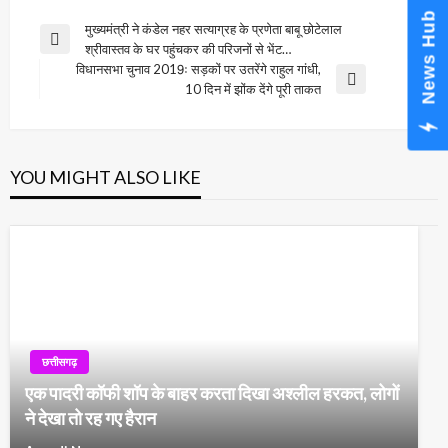
News Hub
Post
मुख्यमंत्री ने कंडेल नहर सत्याग्रह के प्रणेता बाबू छोटेलाल
Previous
श्रीवास्तव के घर पहुंचकर की परिजनों से भेंट…
navigation
Post
विधानसभा चुनाव 2019ः सड़कों पर उतरेंगे राहुल गांधी,
Next
10 दिन में झोंक देंगे पूरी ताकत
Post
YOU MIGHT ALSO LIKE
छत्तीसगढ़
एक पादरी कॉफी शॉप के बाहर करता दिखा अश्लील हरकत, लोगों
ने देखा तो रह गए हैरान