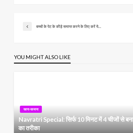
Post
बच्चों के पेट के कीड़े समाप्त करने के लिए करें ये…
Previous
Post
navigation
YOU MIGHT ALSO LIKE
खाना-खजाना
Navratri Special: सिर्फ 10 मिनट में 4 चीजों से बनाए
का तरीका