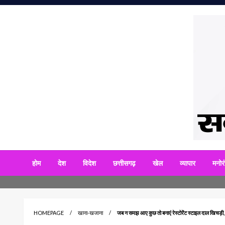
Skip
to
content
सबसे आगे 
अनाद
होम
देश
विदेश
छत्तीसगढ़
खेल
व्यापार
मनोर
HOMEPAGE
खाना-खजाना
जब न समझ आए कुछ तो बनाएं रेस्टोरेंट स्टाइल दाल खिचड़ी, खान