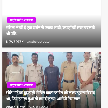
क्षेत्रीय खबरें / अन्य खबरें
महिला ने की है एक दर्जन से ज्यादा शादी, कपड़ों की तरह बदलती
थी पति…
NEWSDESK
October 30, 2019
क्षेत्रीय खबरें / अन्य खबरें
छोटे भाई का कुल्हाड़ी से सिर काटा:जमीन को लेकर पुराना विवाद
था, फिर झगड़ा हुआ तो कर दी हत्या; आरोपी गिरफ्तार
Anaadi News
August 4, 2023