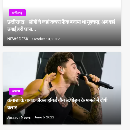
छत्तीसगढ़
छत्तीसगढ़ – लोगों ने जहां कचरा फेंक बनाया था मुक्कड़, अब वहां
उगाई हरी घास…
NEWSDESK
October 14, 2019
अपराध
कनाडा के गायक जैकब हॉगर्ड यौन उत्पीड़न के मामले में दोषी
करार
Anaadi News
June 6, 2022