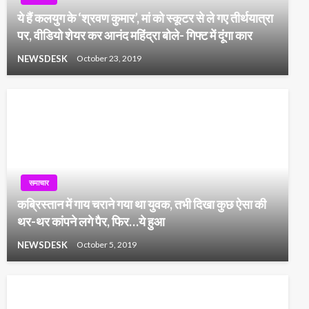
ये हैं कलयुग के ‘श्रवण कुमार’, मां को स्‍कूटर से ले गए तीर्थयात्रा
पर, वीडियो शेयर कर आनंद महिंद्रा बोले- गिफ्ट में दूंगा कार
NEWSDESK
October 23, 2019
समाचार
कब्रिस्तान में गाय चराने गया था युवक, तभी दिखा कुछ ऐसा की
थर-थर कांपने लगे पैर, फिर…ये हुआ
NEWSDESK
October 5, 2019