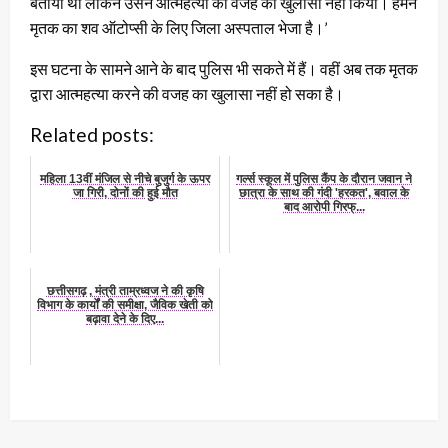
बताया था लेकिन उसने आत्महत्या की वजह का खुलासा नहीं किया। हमने
मृतक का शव ऑटोप्सी के लिए जिला अस्पताल भेजा है।’
इस घटना के सामने आने के बाद पुलिस भी सकते में हैं। वहीं अब तक मृतक
द्वारा आत्महत्या करने की वजह का खुलासा नहीं हो सका है।
Related posts:
महिला 13वीं मंजिल से नीचे बुजुर्ग के ऊपर
गर्ल्‍स स्‍कूल में पुलिस कैंप के दौरान जवान ने
जा गिरी, दोनों की हुई मौत
छात्रा के साथ की गंदी 'हरकत', बवाल के
बाद आरोपी गिरफ्...
छत्तीसगढ़ , मंत्री ताम्रध्वज ने की कृषि
विभाग के कार्यों की समीक्षा, जैविक खेती को
बढ़ावा देने के दिए...