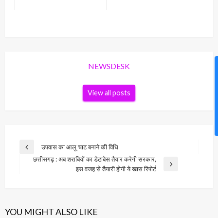
NEWSDESK
News Hu
View all posts
Post
उपवास का आलू चाट बनाने की विधि
Previous
navigation
छत्तीसगढ़ : अब शराबियों का डेटाबेस तैयार करेगी सरकार,
Post
Next
इस वजह से तैयारी होगी ये खास रिपोर्ट
Post
YOU MIGHT ALSO LIKE