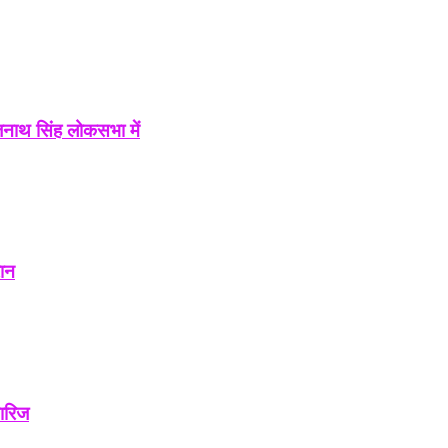
जनाथ सिंह लोकसभा में
रान
ारिज