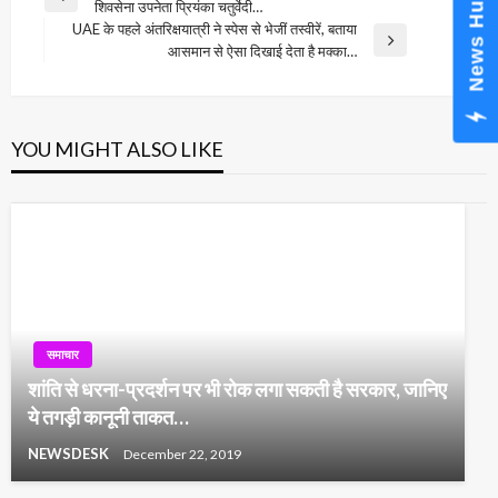
News Hub
Previous
शिवसेना उपनेता प्रियंका चतुर्वेदी…
navigation
Post
UAE के पहले अंतरिक्षयात्री ने स्पेस से भेजीं तस्वीरें, बताया
Next
आसमान से ऐसा दिखाई देता है मक्का…
Post
YOU MIGHT ALSO LIKE
समाचार
शांति से धरना-प्रदर्शन पर भी रोक लगा सकती है सरकार, जानिए
ये तगड़ी कानूनी ताकत…
NEWSDESK
December 22, 2019