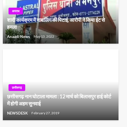
अपराध
शादी कार्यक्रम में नाबालिग की पिटाई, आरोपी ने किया ईट से
हमला
Anaadi News
May 13, 2022
छत्तीसगढ़
छत्तीसगढ़ नान घोटाला मामला : 12 मार्च को बिलासपुर हाई कोर्ट
में होगी अहम सुनवाई
NEWSDESK
February 27, 2019