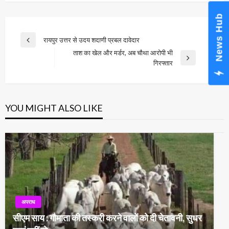
News Hub
Post
रायपुर उत्तर से उदय शदाणी प्रबल दावेदार
Previous
navigation
ताश का खेल और मर्डर, अब चौथा आरोपी भी
Post
Next
गिरफ्तार
Post
YOU MIGHT ALSO LIKE
अपराध
सीएम साय : गौमाता की तस्करी करने वालों को दी चेतावनी, सुधर