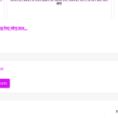
आप!
ुछ ऐसा रहेगा हाल...
SK
posts
इ
Next