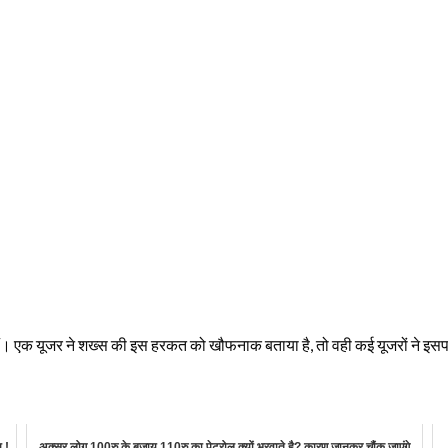
ए हैं। एक यूजर ने शख्स की इस हरकत को खौफनाक बताया है, तो वही कई यूजरों ने इसप
श !
अक्सर लोग 100रु के बजाय 110रु का पेट्रोल क्यों भरवाते है? कारण जानकर चौंक जाएंगे