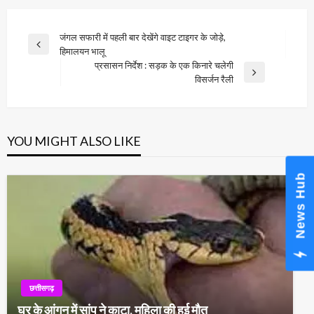
Post
जंगल सफारी में पहली बार देखेंगे वाइट टाइगर के जोड़े,
Previous
हिमालयन भालू
navigation
Post
प्रसासन निर्देश : सड़क के एक किनारे चलेगी
Next
विसर्जन रैली
Post
YOU MIGHT ALSO LIKE
News Hub
छत्तीसगढ़
घर के आंगन में सांप ने काटा, महिला की हुई मौत