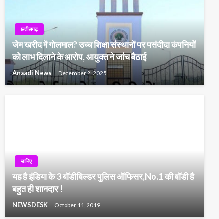
छत्तीसगढ़
जेम खरीद में गोलमाल? उच्च शिक्षा संस्थानों पर पसंदीदा कंपनियों
को लाभ दिलाने के आरोप, आयुक्त ने जांच बैठाई
Anaadi News
December 2, 2025
जानिए
यह है इंडिया के 3 बॉडीबिल्डर पुलिस ऑफिसर,No.1 की बॉडी है
बहुत ही शानदार !
NEWSDESK
October 11, 2019