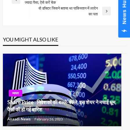
News Hub
Previous
ज्यादा पैसा, ऐसे करें चेक
navigation
Post
वो डॉक्टर जिसने बताया था पाकिस्तान में लादेन
Next
का पता
Post
YOU MIGHT ALSO LIKE
व्यापार
Share Price : निवेशकों की बल्ले-बल्ले, इस शेयर ने मचाई धूम,
पैसों की हो गई बारिश
Anaadi News
February 26, 2023