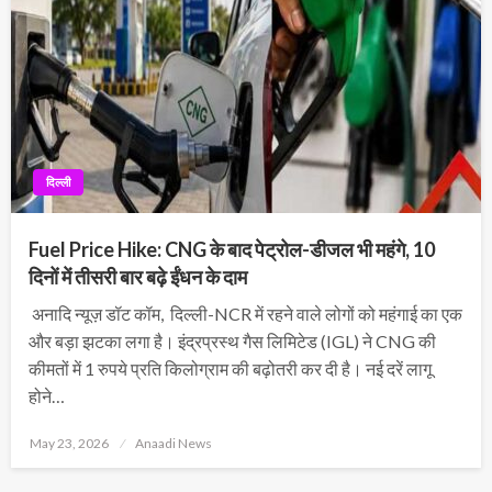
दिल्ली
Fuel Price Hike: CNG के बाद पेट्रोल-डीजल भी महंगे, 10
दिनों में तीसरी बार बढ़े ईंधन के दाम
अनादि न्यूज़ डॉट कॉम, दिल्ली-NCR में रहने वाले लोगों को महंगाई का एक
और बड़ा झटका लगा है। इंद्रप्रस्थ गैस लिमिटेड (IGL) ने CNG की
कीमतों में 1 रुपये प्रति किलोग्राम की बढ़ोतरी कर दी है। नई दरें लागू
होने…
Posted
May 23, 2026
Anaadi News
on